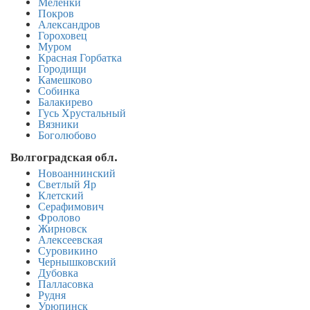
Меленки
Покров
Александров
Гороховец
Муром
Красная Горбатка
Городищи
Камешково
Собинка
Балакирево
Гусь Хрустальный
Вязники
Боголюбово
Волгоградская обл.
Новоаннинский
Светлый Яр
Клетский
Серафимович
Фролово
Жирновск
Алексеевская
Суровикино
Чернышковский
Дубовка
Палласовка
Рудня
Урюпинск