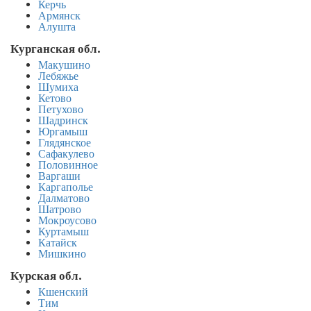
Керчь
Армянск
Алушта
Курганская обл.
Макушино
Лебяжье
Шумиха
Кетово
Петухово
Шадринск
Юргамыш
Глядянское
Сафакулево
Половинное
Варгаши
Каргаполье
Далматово
Шатрово
Мокроусово
Куртамыш
Катайск
Мишкино
Курская обл.
Кшенский
Тим