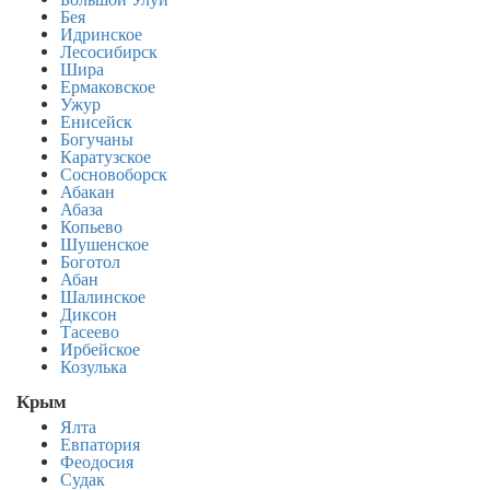
Большой Улуй
Бея
Идринское
Лесосибирск
Шира
Ермаковское
Ужур
Енисейск
Богучаны
Каратузское
Сосновоборск
Абакан
Абаза
Копьево
Шушенское
Боготол
Абан
Шалинское
Диксон
Тасеево
Ирбейское
Козулька
Крым
Ялта
Евпатория
Феодосия
Судак