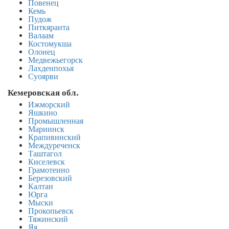
Повенец
Кемь
Пудож
Питкяранта
Валаам
Костомукша
Олонец
Медвежьегорск
Лахденпохья
Суоярви
Кемеровская обл.
Ижморский
Яшкино
Промышленная
Мариинск
Крапивинский
Междуреченск
Таштагол
Киселевск
Грамотеино
Березовский
Калтан
Юрга
Мыски
Прокопьевск
Тяжинский
Яя