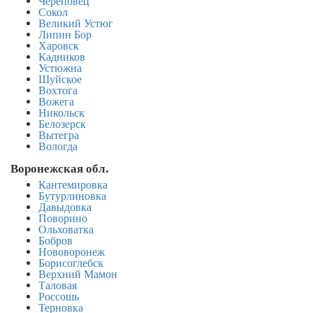
Череповец
Сокол
Великий Устюг
Липин Бор
Харовск
Кадников
Устюжна
Шуйское
Вохтога
Вожега
Никольск
Белозерск
Вытегра
Вологда
Воронежская обл.
Кантемировка
Бутурлиновка
Давыдовка
Поворино
Ольховатка
Бобров
Нововоронеж
Борисоглебск
Верхний Мамон
Таловая
Россошь
Терновка