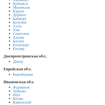
Хасавюрт
Буйнакск
Махачкала
Карата
Дербент
Бабаюрт
Кочубей
Ахты
Хив
Советское
Акуша
Ботлих
Кизилюрт
Кизляр
Днепропетровская обл.
Днепр
Еврейская обл.
Биробиджан
Ивановская обл.
Фурманов
Тейково
Шуя
Кохма
Каминский