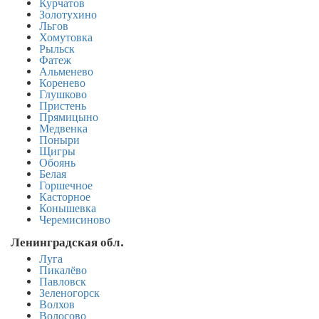
Курчатов
Золотухино
Льгов
Хомутовка
Рыльск
Фатеж
Альменево
Коренево
Глушково
Пристень
Прямицыно
Медвенка
Поныри
Щигры
Обоянь
Белая
Горшечное
Касторное
Конышевка
Черемисиново
Ленинградская обл.
Луга
Пикалёво
Павловск
Зеленогорск
Волхов
Волосово