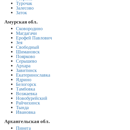
Турочак
Залесово
Заток
Амурская обл.
Сковородино
Магдагачи
Ерофей Павлович
Зея
Свободный
Шимановск
Поярково
Серышево
Архара
Завитинск
Екатеринославка
Ядрино
Белогорск
Тамбовка
Возжаевка
Новобурейский
Райчихинск
Тында
Ивановка
Архангельская обл.
Пинега