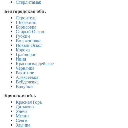
Стерлитамак
Белгородская обл.
Строитель
Шебекино
Борисовка
Старый Оскол
Губкин
Волоконовка
Новый Оскол
Короча
Грайворон
Ивня
Красногвардейское
Чернянка
Ракитное
Алексеевка
Вейделевка
Валуйки
Брянская обл.
Красная Гора
Дятьково
Унеча
Мглин
Севск
Злынка