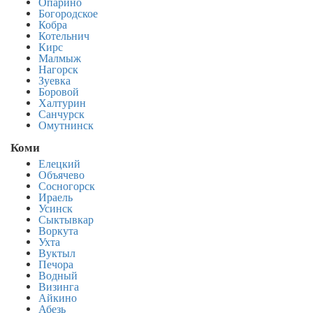
Опарино
Богородское
Кобра
Котельнич
Кирс
Малмыж
Нагорск
Зуевка
Боровой
Халтурин
Санчурск
Омутнинск
Коми
Елецкий
Объячево
Сосногорск
Ираель
Усинск
Сыктывкар
Воркута
Ухта
Вуктыл
Печора
Водный
Визинга
Айкино
Абезь