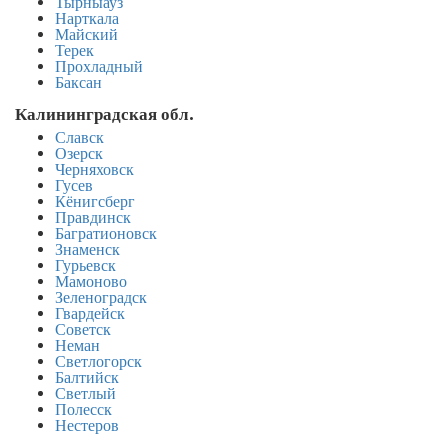
Тырныауз
Нарткала
Майский
Терек
Прохладный
Баксан
Калининградская обл.
Славск
Озерск
Черняховск
Гусев
Кёнигсберг
Правдинск
Багратионовск
Знаменск
Гурьевск
Мамоново
Зеленоградск
Гвардейск
Советск
Неман
Светлогорск
Балтийск
Светлый
Полесск
Нестеров