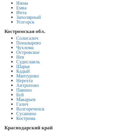
Ижма
Емва
Инта
Заполярный
Усогорск
Костромская обл.
Солигалич
Поназырево
Чухлома
Островское
Нея
Судиславль
Шарья
Кадый
Мантурово
Нерехта
Антропово
Павино
Буй
Макарьев
Галич
Волгореченск
Сусанино
Кострома
Краснодарский край