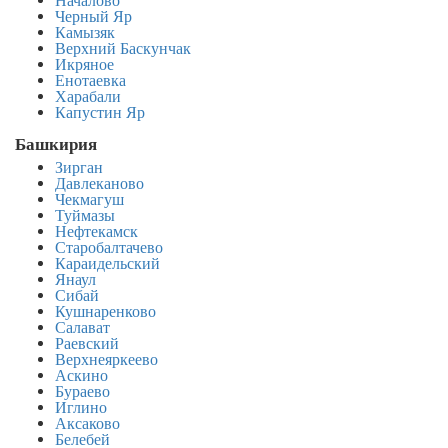
Началово
Черный Яр
Камызяк
Верхний Баскунчак
Икряное
Енотаевка
Харабали
Капустин Яр
Башкирия
Зирган
Давлеканово
Чекмагуш
Туймазы
Нефтекамск
Старобалтачево
Караидельский
Янаул
Сибай
Кушнаренково
Салават
Раевский
Верхнеяркеево
Аскино
Бураево
Иглино
Аксаково
Белебей