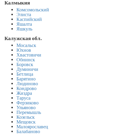
Калмыкия
Комсомольский
Элиста
Каспийский
Яшалта
Яшкуль
Калужская обл.
Мосальск
Юхнов
Хвастовичи
Обнинск
Боровск
Думиничи
Бетлица
Барятино
Людиново
Кондрово
Жиздра
Таруса
Ферзиково
Ульяново
Перемышль
Козельск
Мещовск
Малоярославец
Балабаново