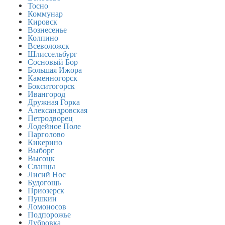
Тосно
Коммунар
Кировск
Вознесенье
Колпино
Всеволожск
Шлиссельбург
Сосновый Бор
Большая Ижора
Каменногорск
Бокситогорск
Ивангород
Дружная Горка
Александровская
Петродворец
Лодейное Поле
Парголово
Кикерино
Выборг
Высоцк
Сланцы
Лисий Нос
Будогощь
Приозерск
Пушкин
Ломоносов
Подпорожье
Дубровка