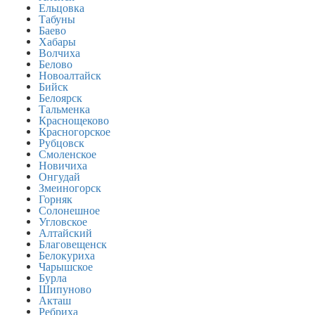
Ельцовка
Табуны
Баево
Хабары
Волчиха
Белово
Новоалтайск
Бийск
Белоярск
Тальменка
Краснощеково
Красногорское
Рубцовск
Смоленское
Новичиха
Онгудай
Змеиногорск
Горняк
Солонешное
Угловское
Алтайский
Благовещенск
Белокуриха
Чарышское
Бурла
Шипуново
Акташ
Ребриха