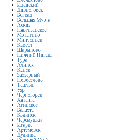
Емельяново
Иланский
Дивногорск
Боград
Большая Мурта
Аскиз
Партизанское
Мотыгино
Минусинск
Караул
Шарыпово
Нижний Ингаш
Тура
Ачинск
Канск
Заозерный
Новоселово
Таштып
Уяр
Черногорск
Хатанга
Агинское
Балахта
Кодинск
Черемушки
Игарка
Артемовск
Дудинка