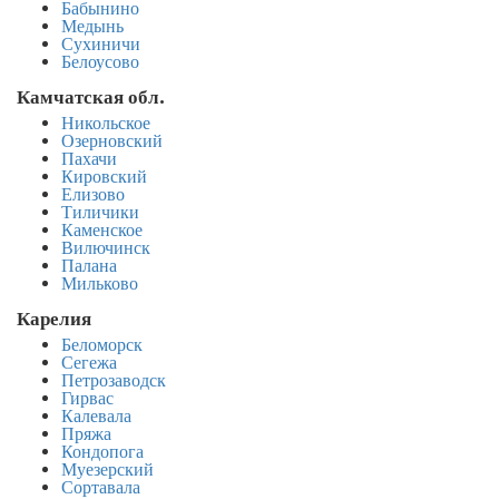
Бабынино
Медынь
Сухиничи
Белоусово
Камчатская обл.
Никольское
Озерновский
Пахачи
Кировский
Елизово
Тиличики
Каменское
Вилючинск
Палана
Мильково
Карелия
Беломорск
Сегежа
Петрозаводск
Гирвас
Калевала
Пряжа
Кондопога
Муезерский
Сортавала