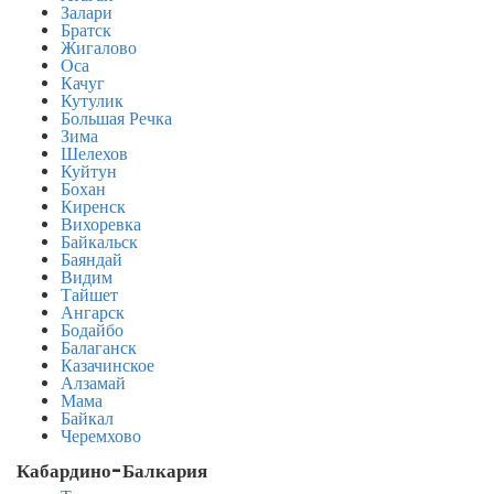
Залари
Братск
Жигалово
Оса
Качуг
Кутулик
Большая Речка
Зима
Шелехов
Куйтун
Бохан
Киренск
Вихоревка
Байкальск
Баяндай
Видим
Тайшет
Ангарск
Бодайбо
Балаганск
Казачинское
Алзамай
Мама
Байкал
Черемхово
Кабардино-Балкария