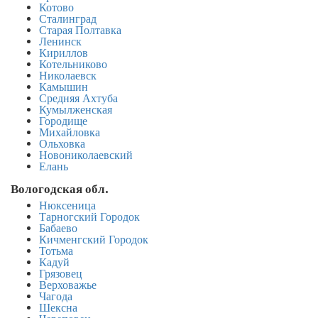
Котово
Сталинград
Старая Полтавка
Ленинск
Кириллов
Котельниково
Николаевск
Камышин
Средняя Ахтуба
Кумылженская
Городище
Михайловка
Ольховка
Новониколаевский
Елань
Вологодская обл.
Нюксеница
Тарногский Городок
Бабаево
Кичменгский Городок
Тотьма
Кадуй
Грязовец
Верховажье
Чагода
Шексна