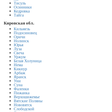
Тисуль
Осинники
Кедровка
Тайга
Кировская обл.
Кильмезь
Подосиновец
Оричи
Нолинск
Юрья
Луза
Свеча
Уржум
Белая Холуница
Нема
Кикнур
Арбаж
Яранск
Уни
Суна
Фаленки
Пижанка
Верхошижемье
Вятские Поляны
Нововятск
Слободской