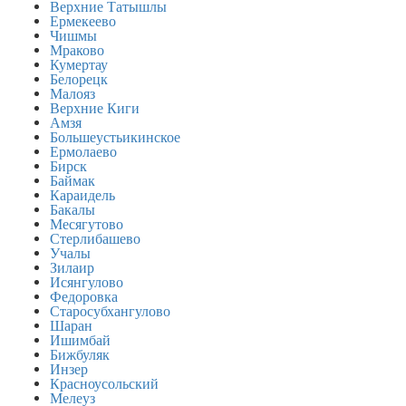
Верхние Татышлы
Ермекеево
Чишмы
Мраково
Кумертау
Белорецк
Малояз
Верхние Киги
Амзя
Большеустьикинское
Ермолаево
Бирск
Баймак
Караидель
Бакалы
Месягутово
Стерлибашево
Учалы
Зилаир
Исянгулово
Федоровка
Старосубхангулово
Шаран
Ишимбай
Бижбуляк
Инзер
Красноусольский
Мелеуз