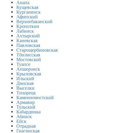
Анапа
Кущевская
Курганинск
Афипский
Верхнебаканский
Кропоткин
Лабинск
Ахтырский
Каневская
Павловская
Старощербиновская
Тбилисская
Мостовской
Туапсе
Апшеронск
Крыловская
Ильский
Динская
Выселки
Тихорецк
Каменномостский
Армавир
Тульский
Кабардинка
Абинск
Ейск
Отрадная
Гиагинская