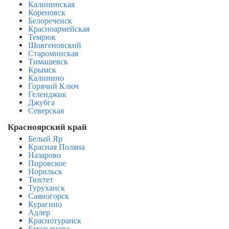
Калининская
Кореновск
Белореченск
Красноармейская
Темрюк
Шовгеновский
Староминская
Тимашевск
Крымск
Калинино
Горячий Ключ
Геленджик
Джубга
Северская
Красноярский край
Белый Яр
Красная Поляна
Назарово
Пировское
Норильск
Тюхтет
Туруханск
Саяногорск
Курагино
Адлер
Краснотуранск