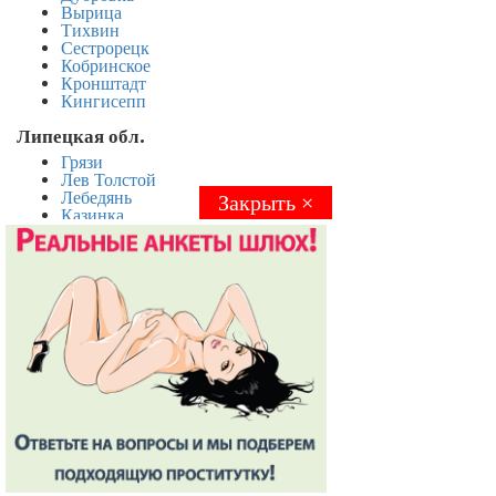
Вырица
Тихвин
Сестрорецк
Кобринское
Кронштадт
Кингисепп
Липецкая обл.
Грязи
Лев Толстой
Лебедянь
Закрыть ×
Закрыть ×
Казинка
Тербуны
Чаплыгин
Хлевное
Елец
Задонск
Доброе
Усмань
Долгоруково
Измалково
Магаданская обл.
Омсукчан
Эгвекинот
Магадан
Синегорье