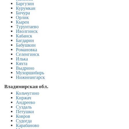
Баргузин
Курумкан
Бичура
Орлик
Кырен
Турунтаево
Иволгинск
Кабанск
Багдарин
Бабушкин
Романовка
Селенгинск
Илька
Кяхта
Выдрино
Мухоршибирь
Нижнеангарск
Владимирская обл.
Кольчугино
Киржач
Андреево
Суздаль
Петушки
Ковров
Судогда
Карабаново