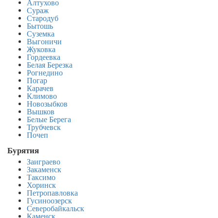
Алтухово
Сураж
Стародуб
Бытошь
Суземка
Выгоничи
Жуковка
Гордеевка
Белая Березка
Рогнедино
Погар
Карачев
Климово
Новозыбков
Вышков
Белые Берега
Трубчевск
Почеп
Бурятия
Заиграево
Закаменск
Таксимо
Хоринск
Петропавловка
Гусиноозерск
Северобайкальск
Каменск