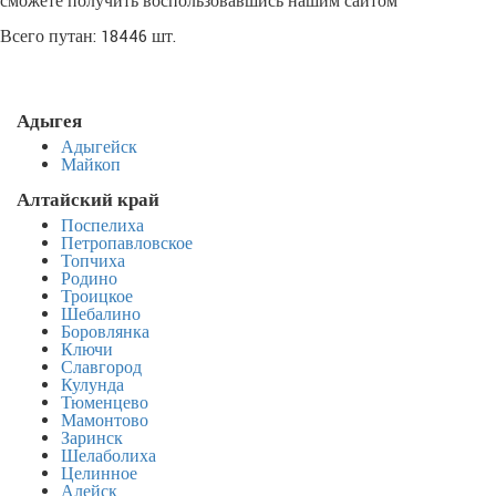
сможете получить воспользовавшись нашим сайтом
Всего путан: 18446 шт.
Адыгея
Адыгейск
Майкоп
Алтайский край
Поспелиха
Петропавловское
Топчиха
Родино
Троицкое
Шебалино
Боровлянка
Ключи
Славгород
Кулунда
Тюменцево
Мамонтово
Заринск
Шелаболиха
Целинное
Алейск