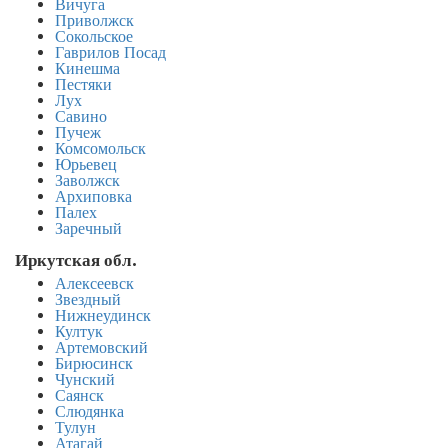
Вичуга
Приволжск
Сокольское
Гаврилов Посад
Кинешма
Пестяки
Лух
Савино
Пучеж
Комсомольск
Юрьевец
Заволжск
Архиповка
Палех
Заречный
Иркутская обл.
Алексеевск
Звездный
Нижнеудинск
Култук
Артемовский
Бирюсинск
Чунский
Саянск
Слюдянка
Тулун
Атагай