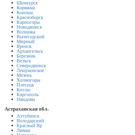
Шенкурск
Коряжма
Коноша
Красноборск
Карпогоры
Новодвинск
Волошка
Вычегодский
Мирный
Яренск
Архангельск
Березник
Вельск
Северодвинск
Лешуконское
Мезень
Холмогоры
Плесецк
Котлас
Каргополь
Няндома
Астраханская обл.
Ахтубинск
Володарский
Красный Яр
Лиман