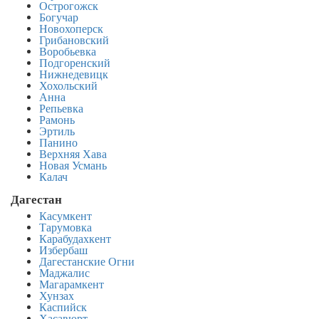
Острогожск
Богучар
Новохоперск
Грибановский
Воробьевка
Подгоренский
Нижнедевицк
Хохольский
Анна
Репьевка
Рамонь
Эртиль
Панино
Верхняя Хава
Новая Усмань
Калач
Дагестан
Касумкент
Тарумовка
Карабудахкент
Избербаш
Дагестанские Огни
Маджалис
Магарамкент
Хунзах
Каспийск